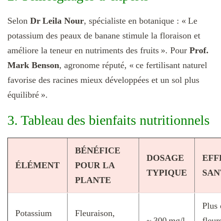
Selon
Dr Leila Nour
, spécialiste en botanique : « Le
potassium des peaux de banane stimule la floraison et
améliore la teneur en nutriments des fruits ». Pour
Prof.
Mark Benson
, agronome réputé, « ce fertilisant naturel
favorise des racines mieux développées et un sol plus
équilibré ».
3. Tableau des bienfaits nutritionnels
BÉNÉFICE
DOSAGE
EFF
ÉLÉMENT
POUR LA
TYPIQUE
SAN
PLANTE
Plus 
Potassium
Fleuraison,
~ 300 mg/l
fleur