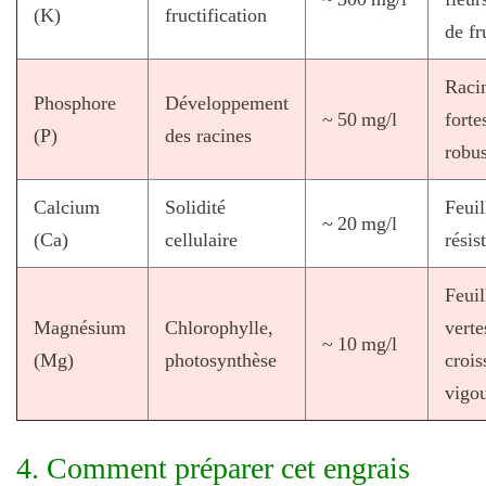
(K)
fructification
de fr
Raci
Phosphore
Développement
~ 50 mg/l
forte
(P)
des racines
robus
Calcium
Solidité
Feuil
~ 20 mg/l
(Ca)
cellulaire
résis
Feuil
Magnésium
Chlorophylle,
verte
~ 10 mg/l
(Mg)
photosynthèse
crois
vigo
4. Comment préparer cet engrais